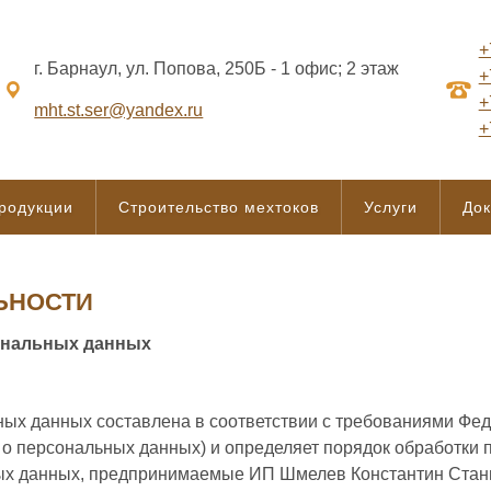
+
г. Барнаул, ул. Попова, 250Б - 1 офис; 2 этаж
+
+
mht.st.ser@yandex.ru
+
продукции
Строительство мехтоков
Услуги
До
ЬНОСТИ
ональных данных
ых данных составлена в соответствии с требованиями Феде
о персональных данных) и определяет порядок обработки
ых данных, предпринимаемые ИП Шмелев Константин Стани