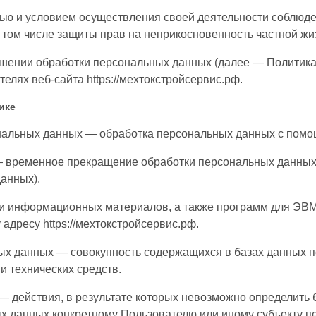
лью и условием осуществления своей деятельности соблюде
 том числе защиты прав на неприкосновенность частной жи
ошении обработки персональных данных (далее — Политика
елях веб-сайта https://мехтокстройсервис.рф.
ике
нальных данных — обработка персональных данных с помо
 временное прекращение обработки персональных данных 
анных).
х и информационных материалов, а также программ для ЭВ
 адресу https://мехтокстройсервис.рф.
ых данных — совокупность содержащихся в базах данных 
и технических средств.
— действия, в результате которых невозможно определить 
 данных конкретному Пользователю или иному субъекту п