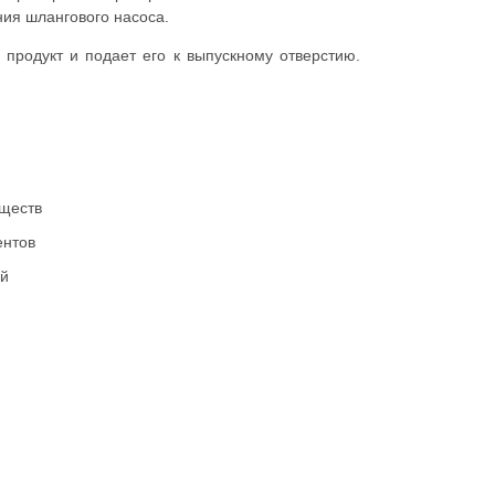
ия шлангового насоса.
продукт и подает его к выпускному отверстию.
ществ
ентов
й