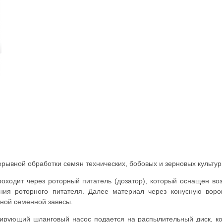
рывной обработки семян технических, бобовых и зерновых культу
роходит через роторный питатель (дозатор), который оснащен в
ния роторного питателя. Далее материал через конусную вор
рной семенной завесы.
ирующий шланговый насос подается на распылительный диск, ко