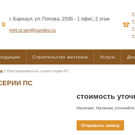
+
г. Барнаул, ул. Попова, 250Б - 1 офис; 2 этаж
+
+
mht.st.ser@yandex.ru
+
продукции
Строительство мехтоков
Услуги
До
ие
Протравливатель семян серии ПС
СЕРИИ ПС
стоимость уточ
Наличие:
Наличие уточняйте
Отправить заявку